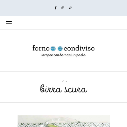
TAG
birra scura