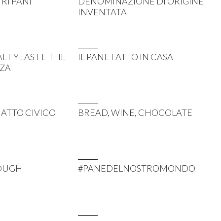
TRI PANI
DENOMINAZIONE DI ORIGINE
INVENTATA
LT YEAST E THE
IL PANE FATTO IN CASA
ZZA
 ATTO CIVICO
BREAD, WINE, CHOCOLATE
OUGH
#PANEDELNOSTROMONDO