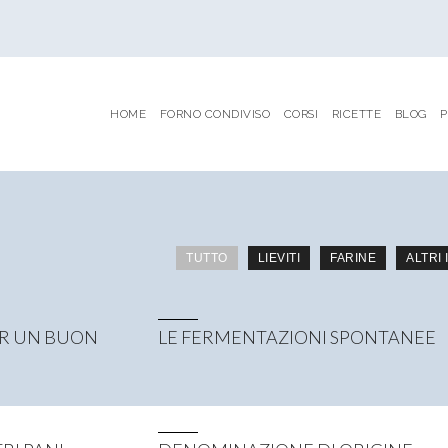
HOME
FORNO CONDIVISO
CORSI
RICETTE
BLOG
P
TUTTO
LIEVITI
FARINE
ALTRI
ER UN BUON
LE FERMENTAZIONI SPONTANEE