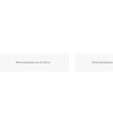
#ioimpastoacasa di Ilaria
#ioimpastoacas