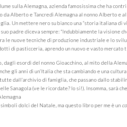
ume sulla Alemagna, azienda famosissima che ha contrib
to da Alberto e Tancredi Alemagna al nonno Alberto e al
amiglia. Un mettere nero su bianco una “storia italiana di
e suo padre diceva sempre: “Indubbiamente la visione c
tra le nuove tecniche di produzione industriale e lo svil
dotti di pasticceria, aprendo un nuovo e vasto mercato t
o, dagli esordi del nonno Gioacchino, al mito della Alema
nche gli anni di un’Italia che sta cambiando e una cultura
tte dall’archivio di famiglia, che passano dallo stabilim
delle Sanagola (ve le ricordate? Io si!). Insomma, sarà c
, Alemagna
 simboli dolci del Natale, ma questo libro per me è un
co