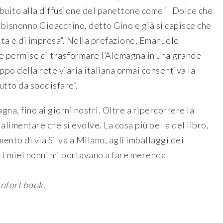
uito alla diffusione del panettone come il Dolce che
 bisnonno Gioacchino, detto Gino e già si capisce che
 vita e di impresa”. Nella prefazione, Emanuele
he permise di trasformare l’Alemagna in una grande
uppo della rete viaria italiana ormai consentiva la
utto da soddisfare”.
gna, fino ai giorni nostri. Oltre a ripercorrere la
 alimentare che si evolve. La cosa più bella del libro,
ento di via Silva a Milano, agli imballaggi dei
he i miei nonni mi portavano a fare merenda
nfort book
.