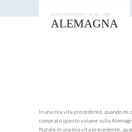
cerca
,
,
ALTRI INGREDIENTI
BLOG
LIBRI
ALEMAGNA
In una mia vita precedente, quando mi o
comprato questo volume sulla Alemagna,
Natale.In una mia vita precedente, quan