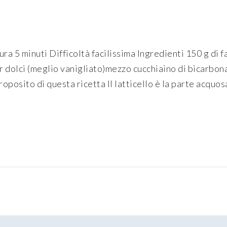
a 5 minuti Difficoltà facilissima Ingredienti 150 g di fa
 dolci (meglio vanigliato)mezzo cucchiaino di bicarbona
oposito di questa ricetta Il latticello è la parte acquo