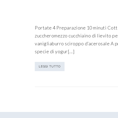
Portate 4 Preparazione 10 minuti Cottur
zuccheromezzo cucchiaino di lievito per
vanigliaburro sciroppo d’acerosale A pr
specie di yogur[...]
LEGGI TUTTO