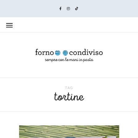
TAG
tortine