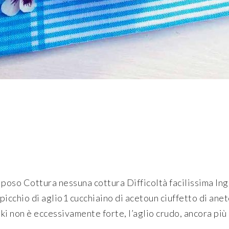
iposo Cottura nessuna cottura Difficoltà facilissima In
 spicchio di aglio1 cucchiaino di acetoun ciuffetto di an
iki non è eccessivamente forte, l’aglio crudo, ancora più