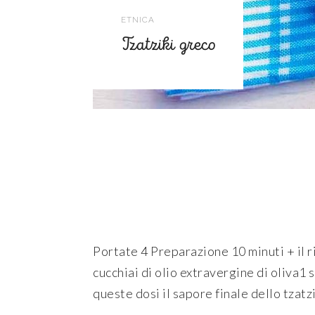
ETNICA
Tzatziki greco
Portate 4 Preparazione 10 minuti + il r
cucchiai di olio extravergine di oliva1
queste dosi il sapore finale dello tzatz