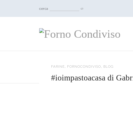
cerca
,
,
FARINE
FORNOCONDIVISO
BLOG
#ioimpastoacasa di Gabri