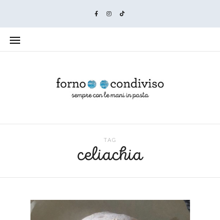
TAG
celiachia