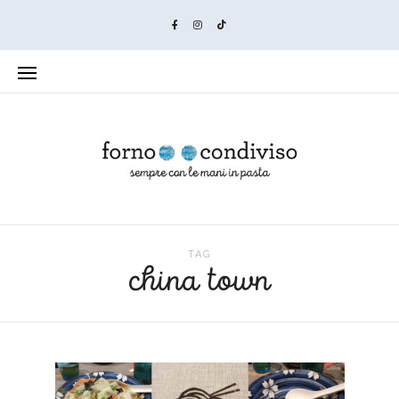
TAG
china town