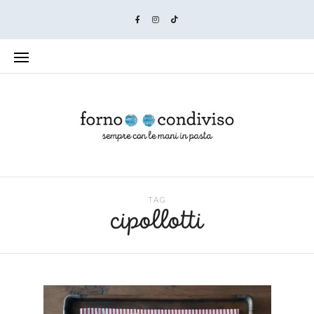
TAG
cipollotti