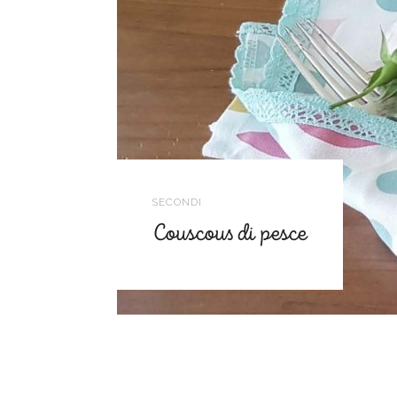
SECONDI
Couscous di pesce