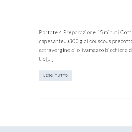
Portate 4 Preparazione 15 minuti Cottur
capesante…)300 g di couscous precotto
extravergine di olivamezzo bicchiere d
tip[...]
LEGGI TUTTO