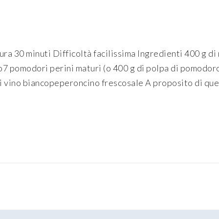
a 30 minuti Difficoltà facilissima Ingredienti 400 g di 
7 pomodori perini maturi (o 400 g di polpa di pomodoro
i vino biancopeperoncino frescosale A proposito di que