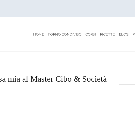
HOME
FORNO CONDIVISO
CORSI
RICETTE
BLOG
P
TAG
editoria di food
sa mia al Master Cibo & Società