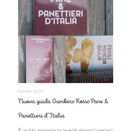
,
FARINE
BLOG
Nuova guida Gambero Rosso Pane &
Panettieri d’Italia
È uscita proprio in questi giorni la prima