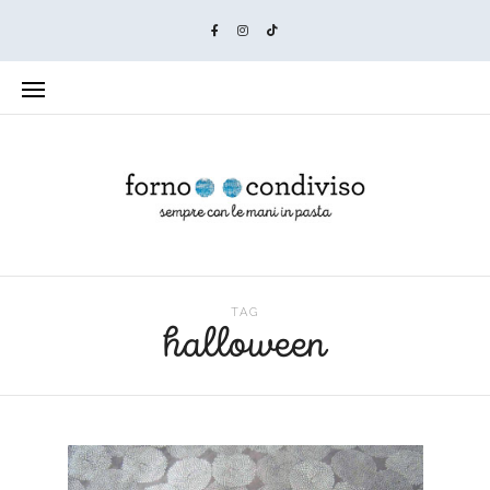
TAG
halloween