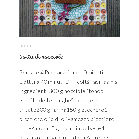
DOLCI
Torta di nocciole
Portate 4 Preparazione 10 minuti
Cottura 40 minuti Difficoltà facilissima
Ingredienti 300 g nocciole “tonda
gentile delle Langhe” tostate e
tritate200 g farina150 g zucchero1
bicchiere olio di olivamezzo bicchiere
latte4 uova15 g cacao in polvere1
bustina di lievito per dolci A proposito