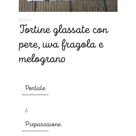
DOLCI
Tortine glassate con
pere, uva fragola e
melograno
Portate
6
Preparazione