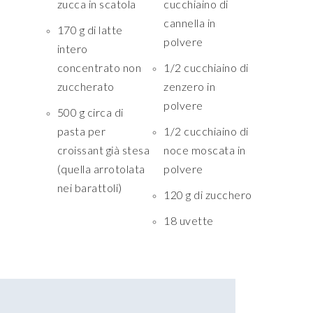
zucca in scatola
cucchiaino di
cannella in
170 g di latte
polvere
intero
concentrato non
1/2 cucchiaino di
zuccherato
zenzero in
polvere
500 g circa di
pasta per
1/2 cucchiaino di
croissant già stesa
noce moscata in
(quella arrotolata
polvere
nei barattoli)
120 g di zucchero
18 uvette