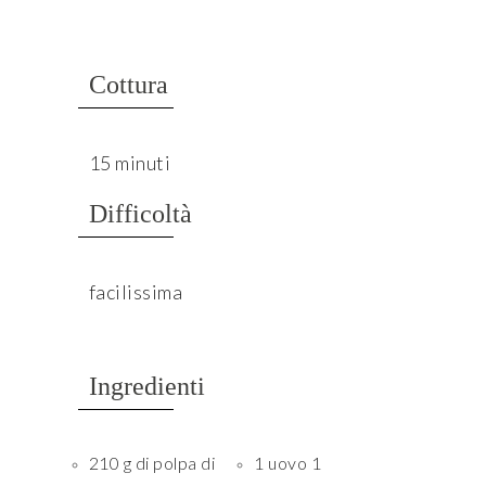
Cottura
15 minuti
Difficoltà
facilissima
Ingredienti
210 g di polpa di
1 uovo 1