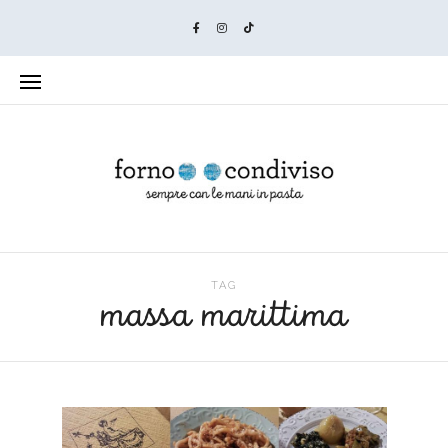
TAG
massa marittima