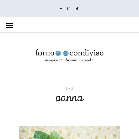
TAG
panna