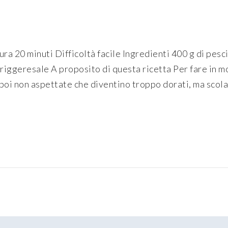
a 20 minuti Difficoltà facile Ingredienti 400 g di pesci 
iggeresale A proposito di questa ricetta Per fare in mod
poi non aspettate che diventino troppo dorati, ma scolate