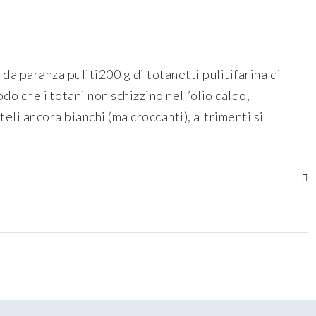
da paranza puliti200 g di totanetti pulitifarina di
o che i totani non schizzino nell’olio caldo,
li ancora bianchi (ma croccanti), altrimenti si