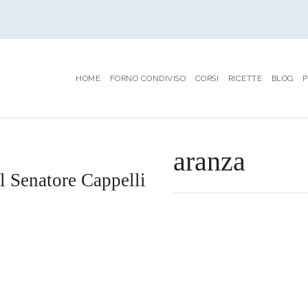
HOME
FORNO CONDIVISO
CORSI
RICETTE
BLOG
P
TAG
pesci da paranza
al Senatore Cappelli