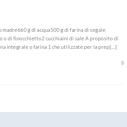
o madre660 g di acqua500 g di farina di segale
o o di finocchietto2 cucchiaini di sale A proposito di
a integrale o farina 1 che utilizzate per la prep[...]