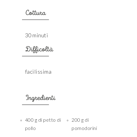
Cottura
30 minuti
Difficoltà
facilissima
Ingredienti
400 g di petto di
200 g di
pollo
pomodorini