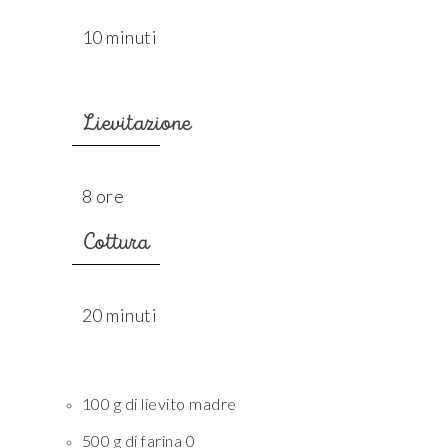
10 minuti
Lievitazione
8 ore
Cottura
20 minuti
100 g di lievito madre
500 g di farina 0