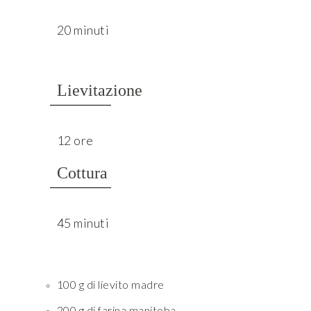
20 minuti
Lievitazione
12 ore
Cottura
45 minuti
100 g di lievito madre
200 g di farina manitoba