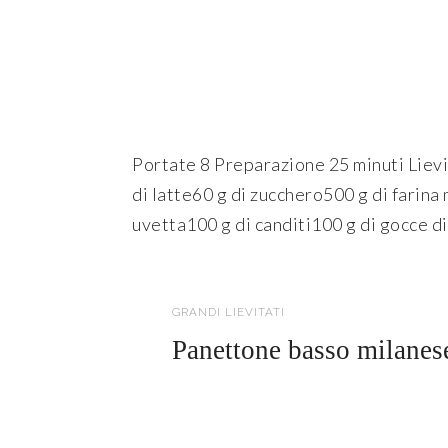
Portate 8 Preparazione 25 minuti Lievita
di latte60 g di zucchero500 g di farina
uvetta100 g di canditi100 g di gocce di
LEGGI TUTTO
GRANDI LIEVITATI
Panettone basso milanes