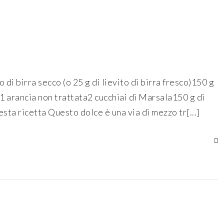
di birra secco (o 25 g di lievito di birra fresco)150 g
1 arancia non trattata2 cucchiai di Marsala150 g di
sta ricetta Questo dolce è una via di mezzo tr[...]