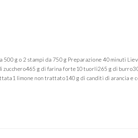
 500 g o 2 stampi da 750 g Preparazione 40 minuti Liev
di zucchero465 g di farina forte10 tuorli265 g di burro30
tata1 limone non trattato140 g di canditi di arancia e ce