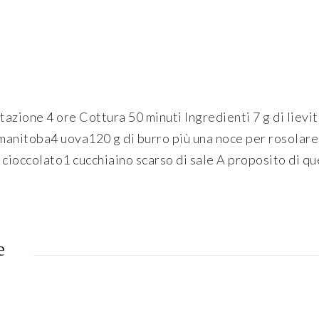
zione 4 ore Cottura 50 minuti Ingredienti 7 g di lievito 
 manitoba4 uova120 g di burro più una noce per rosolare
 cioccolato1 cucchiaino scarso di sale A proposito di que
e