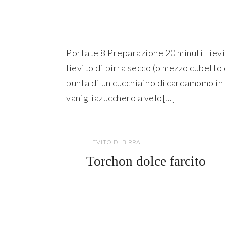
Portate 8 Preparazione 20 minuti Lievi
lievito di birra secco (o mezzo cubetto 
punta di un cucchiaino di cardamomo in 
vanigliazucchero a velo[...]
LEGGI TUTTO
LIEVITO DI BIRRA
Torchon dolce farcito