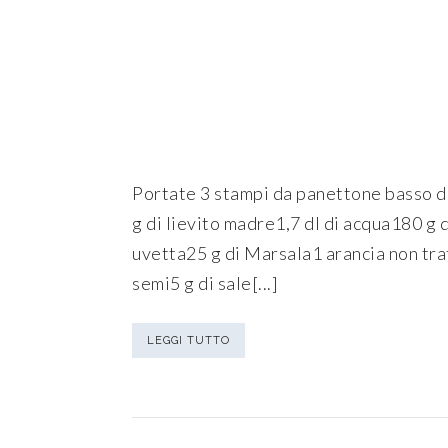
Portate 3 stampi da panettone basso da
g di lievito madre1,7 dl di acqua180 g 
uvetta25 g di Marsala1 arancia non trat
semi5 g di sale[...]
LEGGI TUTTO