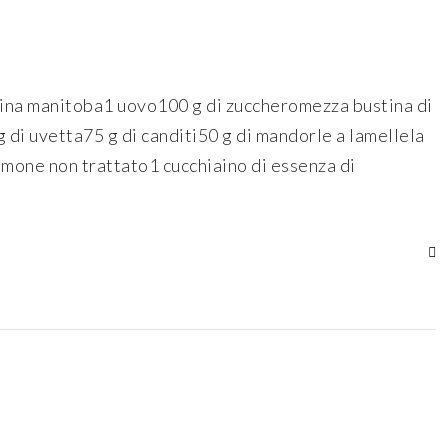
arina manitoba1 uovo100 g di zuccheromezza bustina di
 g di uvetta75 g di canditi50 g di mandorle a lamellela
limone non trattato1 cucchiaino di essenza di