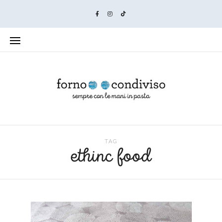
TAG
ethinc food