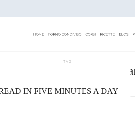
HOME
FORNO CONDIVISO
CORSI
RICETTE
BLOG
P
TAG
ulpanealasakasourdough #pan
#biblioteca
READ IN FIVE MINUTES A DAY