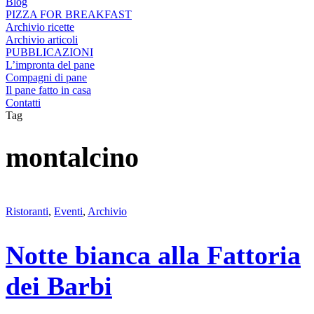
Blog
PIZZA FOR BREAKFAST
Archivio ricette
Archivio articoli
PUBBLICAZIONI
L’impronta del pane
Compagni di pane
Il pane fatto in casa
Contatti
Tag
montalcino
Ristoranti
,
Eventi
,
Archivio
Notte bianca alla Fattoria
dei Barbi