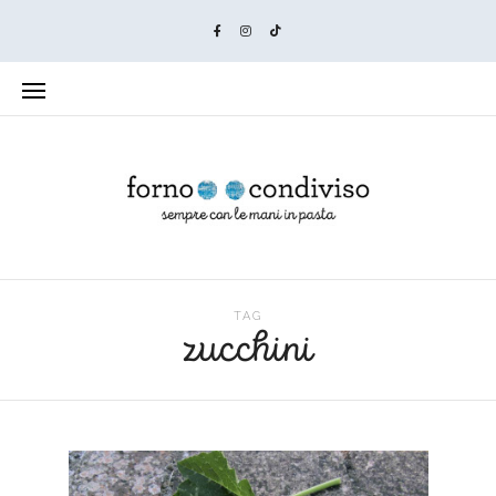
TAG
zucchini