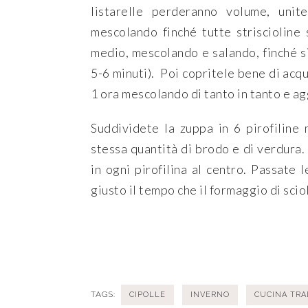
listarelle perderanno volume, unit
mescolando finché tutte striscioline
medio, mescolando e salando, finché s
5-6 minuti). Poi copritele bene di acqu
1 ora mescolando di tanto in tanto e a
Suddividete la zuppa in 6 pirofilin
stessa quantità di brodo e di verdura.
in ogni pirofilina al centro. Passate l
giusto il tempo che il formaggio di sci
TAGS:
CIPOLLE
INVERNO
CUCINA TRA