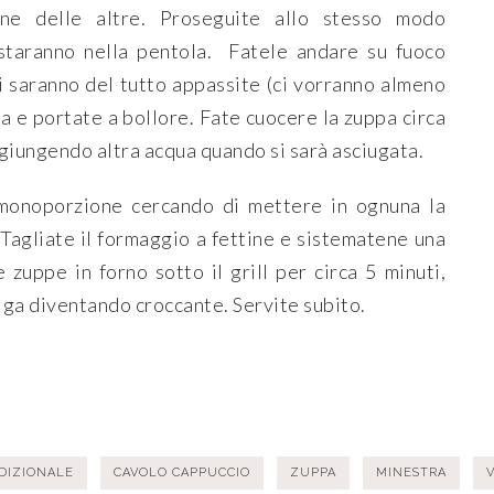
ene delle altre. Proseguite allo stesso modo
 staranno nella pentola. Fatele andare su fuoco
i saranno del tutto appassite (ci vorranno almeno
a e portate a bollore. Fate cuocere la zuppa circa
ggiungendo altra acqua quando si sarà asciugata.
e monoporzione cercando di mettere in ognuna la
 Tagliate il formaggio a fettine e sistematene una
e zuppe in forno sotto il grill per circa 5 minuti,
olga diventando croccante. Servite subito.
DIZIONALE
CAVOLO CAPPUCCIO
ZUPPA
MINESTRA