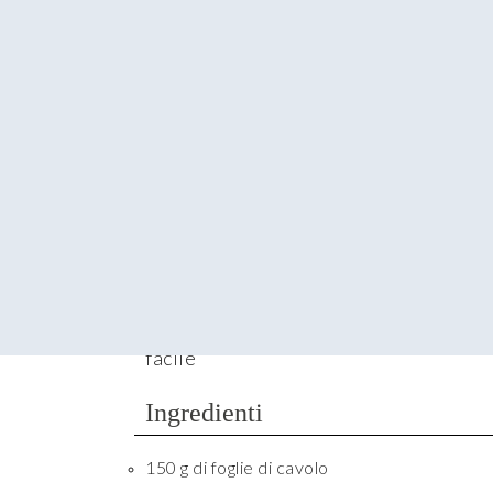
4-6
Preparazione
20 minuti
Cottura
1 ora e 5 minuti
Difficoltà
facile
Ingredienti
150 g di foglie di cavolo