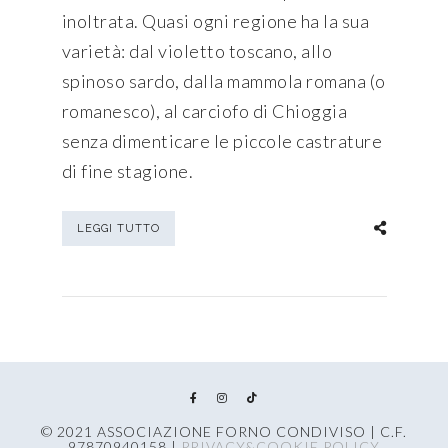
inoltrata. Quasi ogni regione ha la sua
varietà: dal violetto toscano, allo
spinoso sardo, dalla mammola romana (o
romanesco), al carciofo di Chioggia
senza dimenticare le piccole castrature
di fine stagione.
LEGGI TUTTO
© 2021 ASSOCIAZIONE FORNO CONDIVISO | C.F.
97870940158 |
PRIVACY&COOKIE POLICY