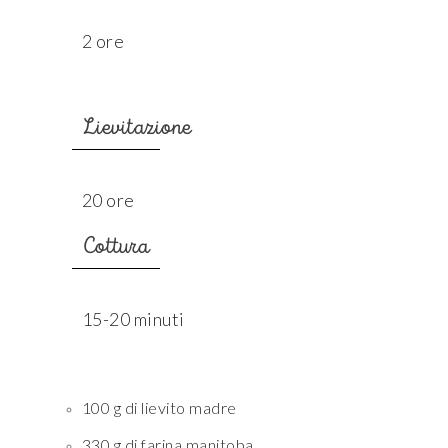
2 ore
Lievitazione
20 ore
Cottura
15-20 minuti
100 g di lievito madre
330 g di farina manitoba