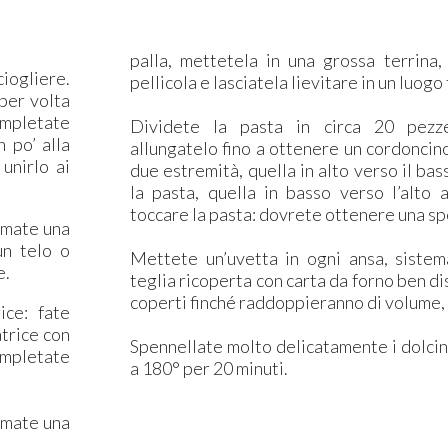
palla, mettetela in una grossa terrina,
ciogliere.
pellicola e lasciatela lievitare in un luogo
 per volta
ompletate
Dividete la pasta in circa 20 pezze
 po’ alla
allungatelo fino a ottenere un cordoncino
 unirlo ai
due estremità, quella in alto verso il bas
la pasta, quella in basso verso l’alto 
toccare la pasta: dovrete ottenere una spec
rmate una
un telo o
Mettete un’uvetta in ogni ansa, sistem
e.
teglia ricoperta con carta da forno ben dis
coperti finché raddoppieranno di volume, c
ice: fate
atrice con
Spennellate molto delicatamente i dolcini 
completate
a 180° per 20 minuti.
ormate una