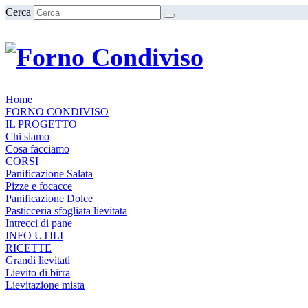
Cerca
Home
FORNO CONDIVISO
IL PROGETTO
Chi siamo
Cosa facciamo
CORSI
Panificazione Salata
Pizze e focacce
Panificazione Dolce
Pasticceria sfogliata lievitata
Intrecci di pane
INFO UTILI
RICETTE
Grandi lievitati
Lievito di birra
Lievitazione mista
Lievito madre