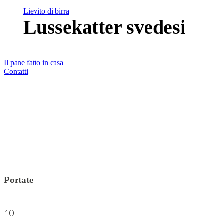
Blog
PIZZA FOR BREAKFAST
Lievito di birra
Archivio ricette
Lussekatter svedesi
Archivio articoli
PUBBLICAZIONI
L’impronta del pane
Compagni di pane
Il pane fatto in casa
Contatti
Portate
10