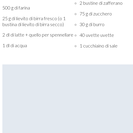
2 bustine di zafferano
500 g di farina
75 g di zucchero
25 g di lievito di birra fresco (o 1
bustina di lievito di birra secco)
30 g di burro
2 dl di latte + quello per spennellare
40 uvette uvette
1 dl di acqua
1 cucchiaino di sale