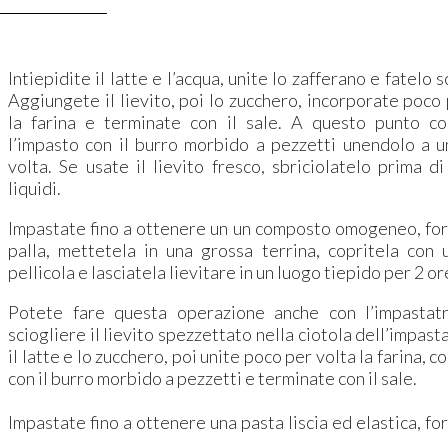
Intiepidite il latte e l’acqua, unite lo zafferano e fatelo s
Aggiungete il lievito, poi lo zucchero, incorporate poco
la farina e terminate con il sale. A questo punto c
l’impasto con il burro morbido a pezzetti unendolo a un
volta. Se usate il lievito fresco, sbriciolatelo prima di
liquidi.
Impastate fino a ottenere un un composto omogeneo, fo
palla, mettetela in una grossa terrina, copritela con 
pellicola e lasciatela lievitare in un luogo tiepido per 2 or
Potete fare questa operazione anche con l’impastatr
sciogliere il lievito spezzettato nella ciotola dell’impast
il latte e lo zucchero, poi unite poco per volta la farina, 
con il burro morbido a pezzetti e terminate con il sale.
Impastate fino a ottenere una pasta liscia ed elastica, f