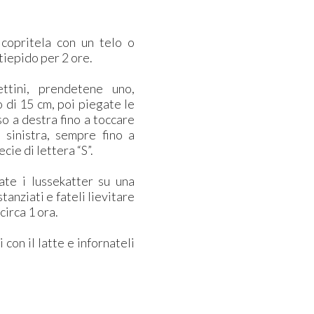
 copritela con un telo o
 tiepido per 2 ore.
ttini, prendetene uno,
 di 15 cm, poi piegate le
so a destra fino a toccare
a sinistra, sempre fino a
ie di lettera “S”.
ate i lussekatter su una
tanziati e fateli lievitare
irca 1 ora.
con il latte e infornateli