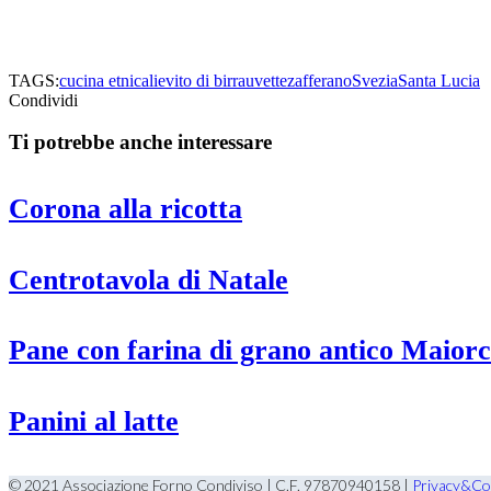
TAGS:
cucina etnica
lievito di birra
uvette
zafferano
Svezia
Santa Lucia
Condividi
Ti potrebbe anche interessare
Corona alla ricotta
Centrotavola di Natale
Pane con farina di grano antico Maior
Panini al latte
© 2021 Associazione Forno Condiviso | C.F. 97870940158 |
Privacy&Coo