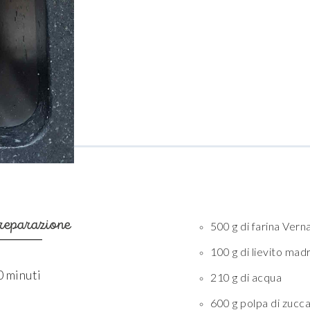
reparazione
500 g di farina Verna
100 g di lievito mad
0 minuti
210 g di acqua
600 g polpa di zucc