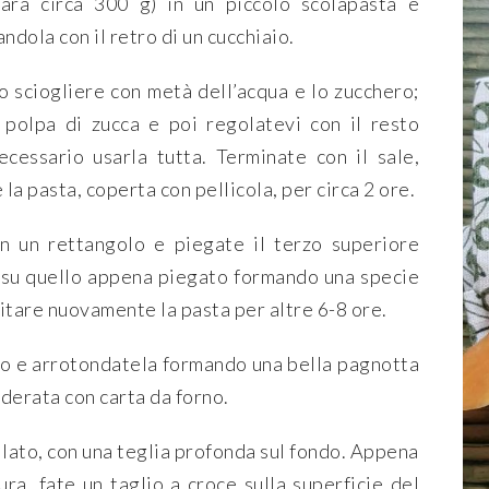
arà circa 300 g) in un piccolo scolapasta e
ndola con il retro di un cucchiaio.
o sciogliere con metà dell’acqua e lo zucchero;
a polpa di zucca e poi regolatevi con il resto
cessario usarla tutta. Terminate con il sale,
 la pasta, coperta con pellicola, per circa 2 ore.
in un rettangolo e piegate il terzo superiore
re su quello appena piegato formando una specie
evitare nuovamente la pasta per altre 6-8 ore.
oro e arrotondatela formando una bella pagnotta
oderata con carta da forno.
ilato, con una teglia profonda sul fondo. Appena
ra, fate un taglio a croce sulla superficie del