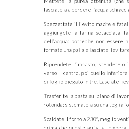
Mettete la purea ottenuta (che s
lasciatela a perdere l’acqua schiaccia
Spezzettate il lievito madre e fatel
aggiungete la farina setacciata, l
dell’acqua: potrebbe non essere ne
formate una palla e lasciate lievitare
Riprendete l’impasto, stendetelo 
verso il centro, poi quello inferio
di foglio piegato in tre. Lasciate li
Trasferite la pasta sul piano di lav
rotonda; sistematela su una teglia f
Scaldate il forno a 230°, meglio vent
prima che questo arrivi a temperatu