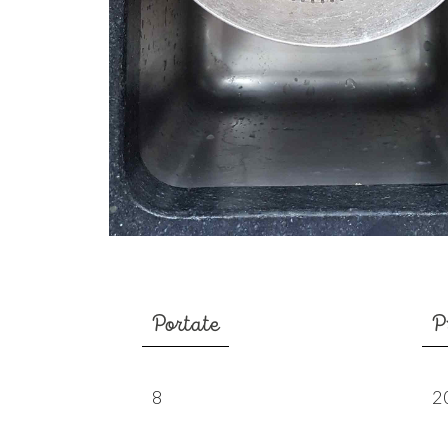
Portate
P
8
2