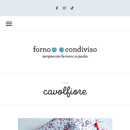
TAG
cavolfiore