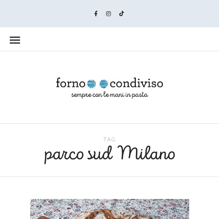
TAG
parco sud Milano