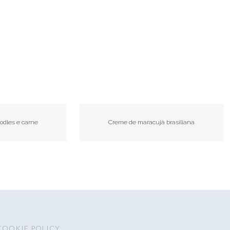
odles e carne
Creme de maracujà brasiliana
COOKIE POLICY