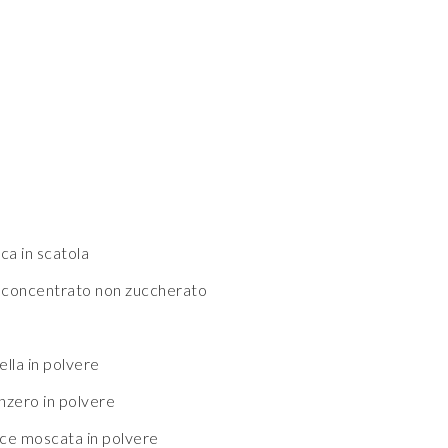
ca in scatola
ro concentrato non zuccherato
ella in polvere
nzero in polvere
oce moscata in polvere