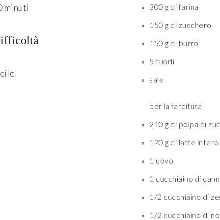
0 minuti
300 g di farina
150 g di zucchero
ifficoltà
150 g di burro
5 tuorli
cile
sale
per la farcitura
210 g di polpa di zuc
170 g di latte inte
1 uovo
1 cucchiaino di cann
1/2 cucchiaino di ze
1/2 cucchiaino di n