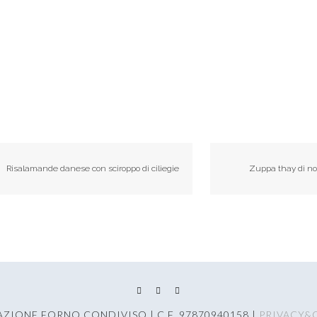
Risalamande danese con sciroppo di ciliegie
Zuppa thay di no
AZIONE FORNO CONDIVISO | C.F. 97870940158 |
PRIVACY&