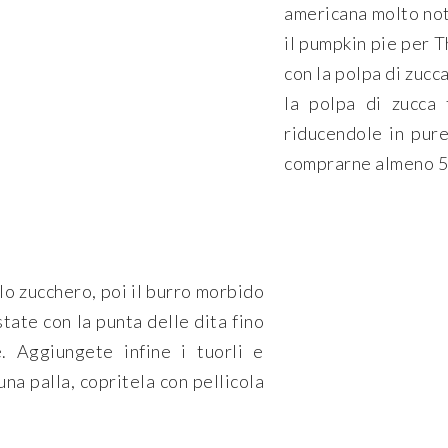
americana molto nota
il pumpkin pie per 
con la polpa di zucc
la polpa di zucca 
riducendole in pure
comprarne almeno 50
 lo zucchero, poi il burro morbido
state con la punta delle dita fino
. Aggiungete infine i tuorli e
na palla, copritela con pellicola