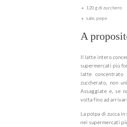
120 g di zucchero
sale, pepe
A proposit
Il latte intero conc
supermercati più for
latte concentrato 
zuccherato, non un
Assaggiate e, se n
volta fino ad arrivar
La polpa di zucca in 
nei supermercati più