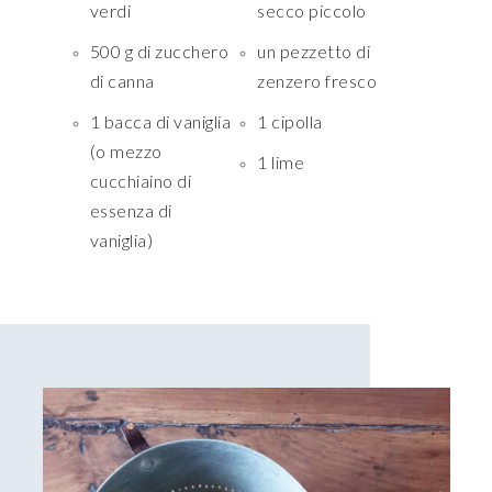
verdi
secco piccolo
500 g di zucchero
un pezzetto di
di canna
zenzero fresco
1 bacca di vaniglia
1 cipolla
(o mezzo
1 lime
cucchiaino di
essenza di
vaniglia)