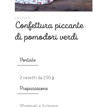
ANTIPASTI
Confettura piccante
di pomodori verdi
Portate
2 vasetti da 250 g
Preparazione
20 minuti + il riposo