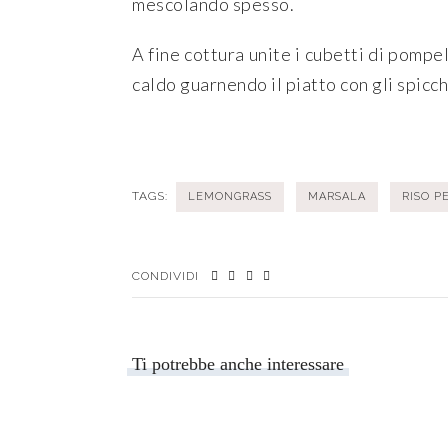
mescolando spesso.
A fine cottura unite i cubetti di pompel
caldo guarnendo il piatto con gli spicch
TAGS:
LEMONGRASS
MARSALA
RISO P
CONDIVIDI
Ti potrebbe anche interessare