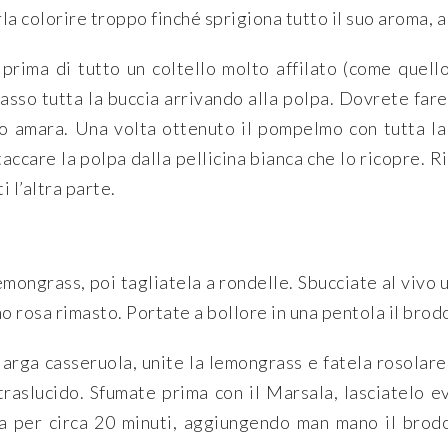
rla colorire troppo finché sprigiona tutto il suo aroma, a
prima di tutto un coltello molto affilato (come quello
basso tutta la buccia arrivando alla polpa. Dovrete fare
o amara. Una volta ottenuto il pompelmo con tutta la 
staccare la polpa dalla pellicina bianca che lo ricopre. R
 l’altra parte.
emongrass, poi tagliatela a rondelle. Sbucciate al vivo 
o rosa rimasto. Portate a bollore in una pentola il bro
 larga casseruola, unite la lemongrass e fatela rosolare 
raslucido. Sfumate prima con il Marsala, lasciatelo 
a per circa 20 minuti, aggiungendo man mano il brodo