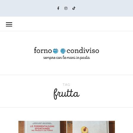
TAG
frutta