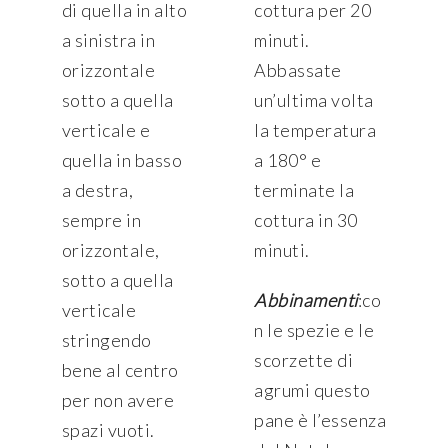
di quella in alto
cottura per 20
a sinistra in
minuti.
orizzontale
Abbassate
sotto a quella
un’ultima volta
verticale e
la temperatura
quella in basso
a 180° e
a destra,
terminate la
sempre in
cottura in 30
orizzontale,
minuti.
sotto a quella
Abbinamenti
:co
verticale
n le spezie e le
stringendo
scorzette di
bene al centro
agrumi questo
per non avere
pane è l’essenza
spazi vuoti.