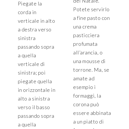
del Natale.
Piegate la
Potete servirlo
corda in
a fine pasto con
verticale in alto
una crema
a destra verso
pasticciera
sinistra
profumata
passando sopra
all’arancia, o
a quella
una mousse di
verticale di
torrone. Ma, se
sinistra; poi
amate ad
piegate quella
esempio i
in orizzontale in
formaggi, la
alto a sinistra
corona può
verso il basso
essere abbinata
passando sopra
a un piatto di
a quella