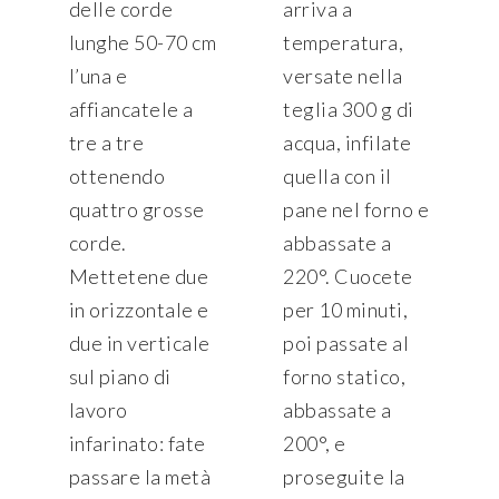
delle corde
arriva a
lunghe 50-70 cm
temperatura,
l’una e
versate nella
affiancatele a
teglia 300 g di
tre a tre
acqua, infilate
ottenendo
quella con il
quattro grosse
pane nel forno e
corde.
abbassate a
Mettetene due
220°. Cuocete
in orizzontale e
per 10 minuti,
due in verticale
poi passate al
sul piano di
forno statico,
lavoro
abbassate a
infarinato: fate
200°, e
passare la metà
proseguite la