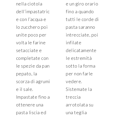
nella ciotola
e un giro orario
dell’impastatric
fino a quando
e con l’acqua e
tutti le corde di
lo zucchero poi
pasta saranno
unite poco per
intrecciate, poi
volta le farine
infilate
setacciate e
delicatamente
completate con
le estremità
le spezie da pan
sotto la forma
pepato, la
per non farle
scorza di agrumi
vedere.
e il sale.
Sistemate la
Impastate fino a
treccia
ottenere una
arrotolata su
pasta liscia ed
una teglia