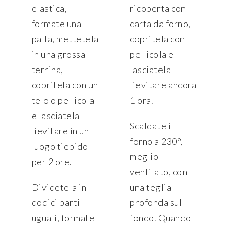
elastica,
ricoperta con
formate una
carta da forno,
palla, mettetela
copritela con
in una grossa
pellicola e
terrina,
lasciatela
copritela con un
lievitare ancora
telo o pellicola
1 ora.
e lasciatela
Scaldate il
lievitare in un
forno a 230°,
luogo tiepido
meglio
per 2 ore.
ventilato, con
Dividetela in
una teglia
dodici parti
profonda sul
uguali, formate
fondo. Quando