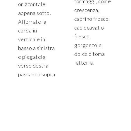
formaggi, come
orizzontale
crescenza,
appena sotto.
caprino fresco,
Afferrate la
caciocavallo
corda in
fresco,
verticale in
gorgonzola
basso a sinistra
dolce o toma
e piegatela
latteria.
verso destra
passando sopra