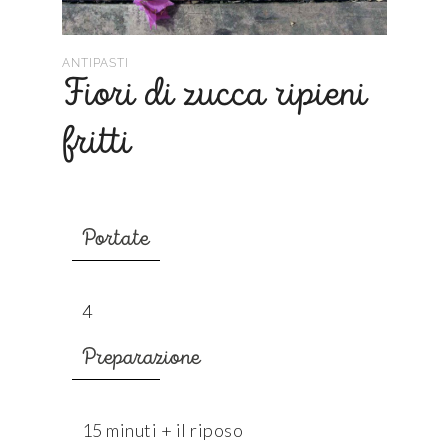
ANTIPASTI
Fiori di zucca ripieni
fritti
Portate
4
Preparazione
15 minuti + il riposo