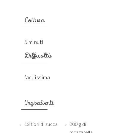
Cottura
5 minuti
Difficoltà
facilissima
Ingredienti
12 fiori di zucca
200 g di
mozzarella