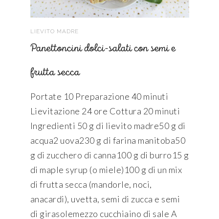
LIEVITO MADRE
Panettoncini dolci-salati con semi e
frutta secca
Portate 10 Preparazione 40 minuti
Lievitazione 24 ore Cottura 20 minuti
Ingredienti 50 g di lievito madre50 g di
acqua2 uova230 g di farina manitoba50
g di zucchero di canna100 g di burro15 g
di maple syrup (o miele)100 g di un mix
di frutta secca (mandorle, noci,
anacardi), uvetta, semi di zucca e semi
di girasolemezzo cucchiaino di sale A