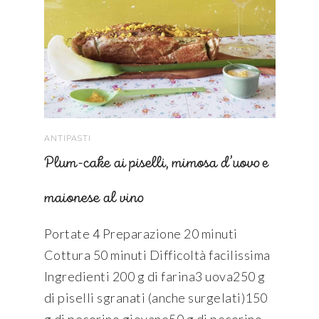
ANTIPASTI
Plum-cake ai piselli, mimosa d’uovo e
maionese al vino
Portate 4 Preparazione 20 minuti
Cottura 50 minuti Difficoltà facilissima
Ingredienti 200 g di farina3 uova250 g
di piselli sgranati (anche surgelati)150
g di pecorino giovane50 g di pecorino