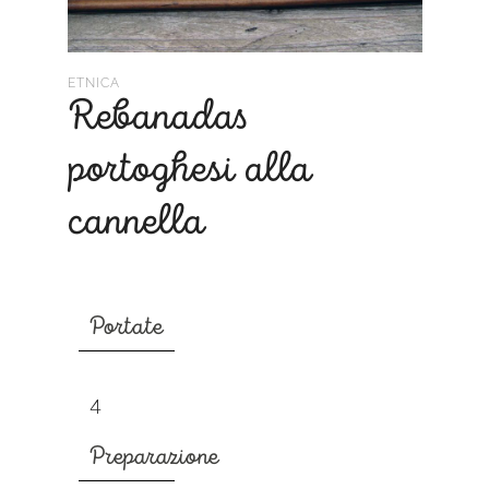
ETNICA
Rebanadas
portoghesi alla
cannella
Portate
4
Preparazione