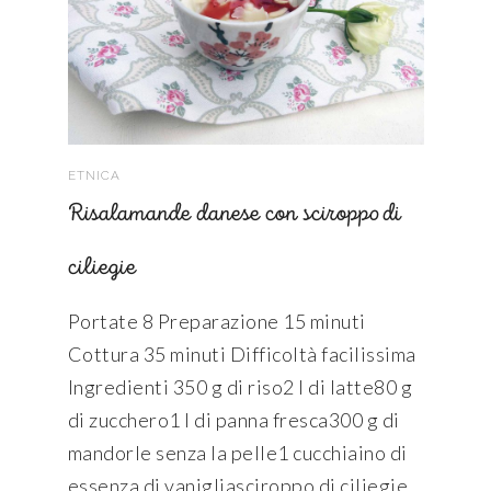
ETNICA
Risalamande danese con sciroppo di
ciliegie
Portate 8 Preparazione 15 minuti
Cottura 35 minuti Difficoltà facilissima
Ingredienti 350 g di riso2 l di latte80 g
di zucchero1 l di panna fresca300 g di
mandorle senza la pelle1 cucchiaino di
essenza di vanigliasciroppo di ciliegie