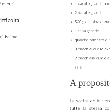
5 minuti
4 carote grandi (an
2 patate grandi
ifficoltà
500 g di polpa di zu
1 rapa grande
cilissima
qualche rametto di 
3 cucchiai di olio ex
2 cucchiaini di miele
sale
A proposit
La scelta delle ve
tutte la stessa co