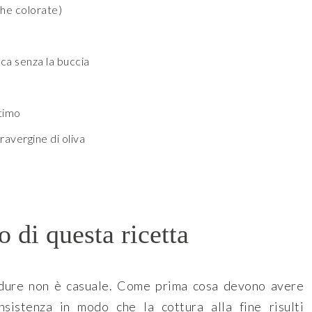
che colorate)
cca senza la buccia
timo
travergine di oliva
o di questa ricetta
rdure non è casuale. Come prima cosa devono avere
nsistenza in modo che la cottura alla fine risulti