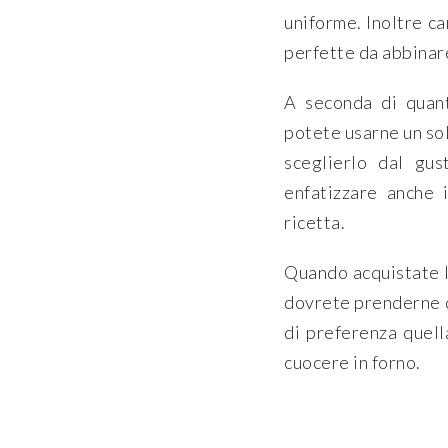
uniforme. Inoltre c
perfette da abbinare
A seconda di quant
potete usarne un so
sceglierlo dal gus
enfatizzare anche 
ricetta.
Quando acquistate la
dovrete prenderne qu
di preferenza quell
cuocere in forno.