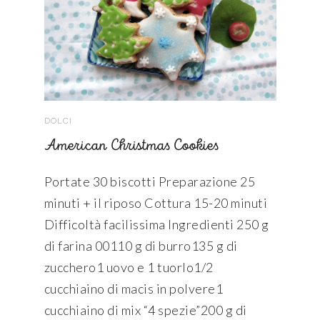
DOLCI
American Christmas Cookies
Portate 30 biscotti Preparazione 25
minuti + il riposo Cottura 15-20 minuti
Difficoltà facilissima Ingredienti 250 g
di farina 00110 g di burro135 g di
zucchero1 uovo e 1 tuorlo1/2
cucchiaino di macis in polvere1
cucchiaino di mix “4 spezie”200 g di